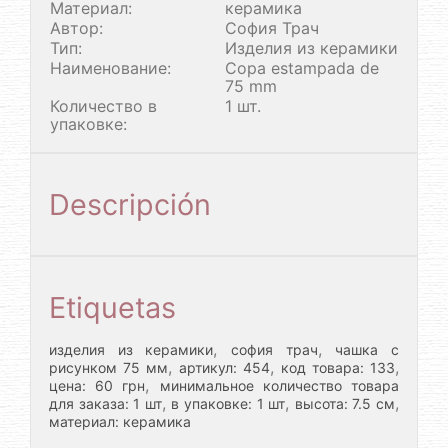
Материал:
керамика
Автор:
София Трач
Тип:
Изделия из керамики
Наименование:
Copa estampada de
75 mm
Количество в
1 шт.
упаковке:
Descripción
Etiquetas
,
,
изделия из керамики
софия трач
чашка с
,
,
,
рисунком 75 мм
артикул: 454
код товара: 133
,
цена: 60 грн
минимальное количество товара
,
,
,
для заказа: 1 шт
в упаковке: 1 шт
высота: 7.5 см
материал: керамика