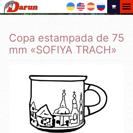
UA
EN
ES
RU
Copa estampada de 75
mm «SOFIYA TRACH»