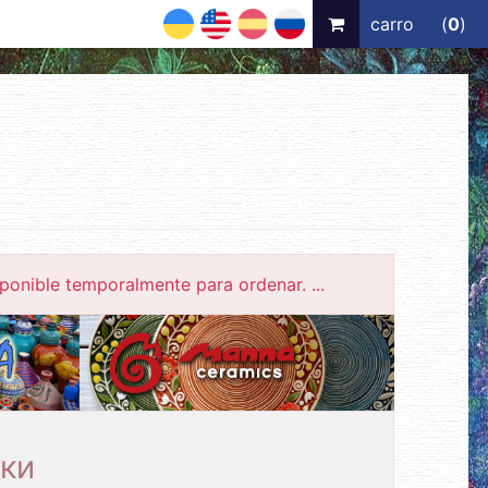
UA
EN
ES
RU
carro
(
0
)
ponible temporalmente para ordenar. ...
ки