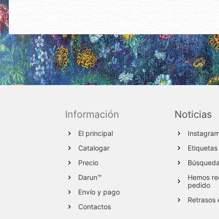
Información
Noticias
El principal
Instagra
Catalogar
Etiquetas
Precio
Búsqueda 
Darun™
Hemos red
pedido
Envío y pago
Retrasos 
Contactos