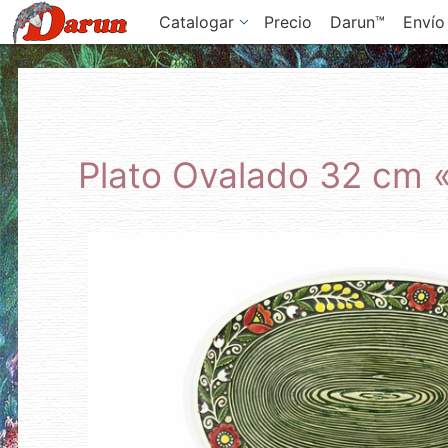
Catalogar
Precio
Darun™
Envío
Plato Ovalado 32 cm