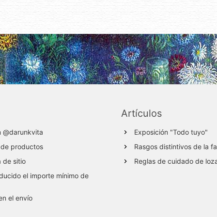
Artículos
m @darunkvita
Exposición "Todo tuyo"
 de productos
Rasgos distintivos de la f
de sitio
Reglas de cuidado de loz
ucido el importe mínimo de
en el envío