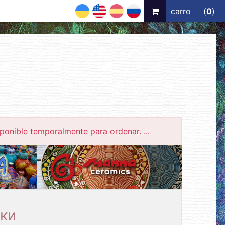
UA
EN
ES
RU
carro
(
0
)
ponible temporalmente para ordenar. ...
ки