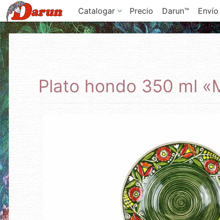
Catalogar
Precio
Darun™
Envío
Plato hondo 350 ml «