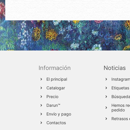
Información
Noticias
El principal
Instagra
Catalogar
Etiquetas
Precio
Búsqueda 
Darun™
Hemos red
pedido
Envío y pago
Retrasos 
Contactos