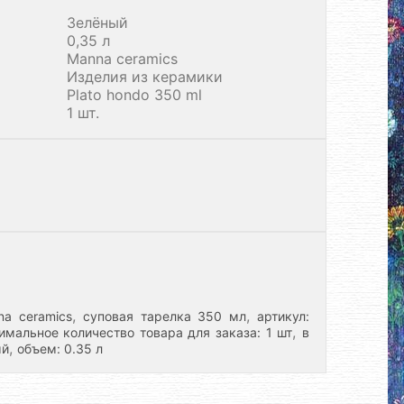
Зелёный
0,35 л
Manna ceramics
Изделия из керамики
Plato hondo 350 ml
1 шт.
,
,
na ceramics
суповая тарелка 350 мл
артикул:
,
имальное количество товара для заказа: 1 шт
в
,
ый
объем: 0.35 л