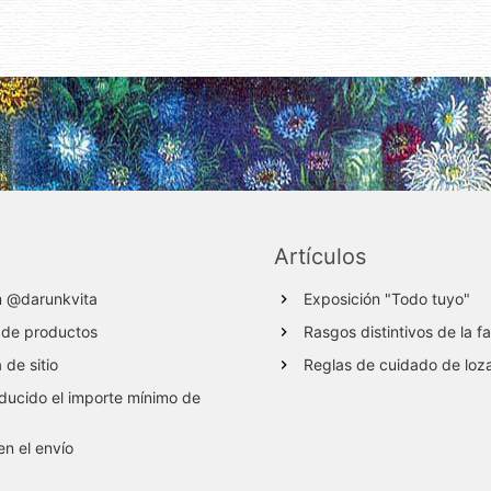
Artículos
m @darunkvita
Exposición "Todo tuyo"
 de productos
Rasgos distintivos de la f
de sitio
Reglas de cuidado de loz
ucido el importe mínimo de
en el envío