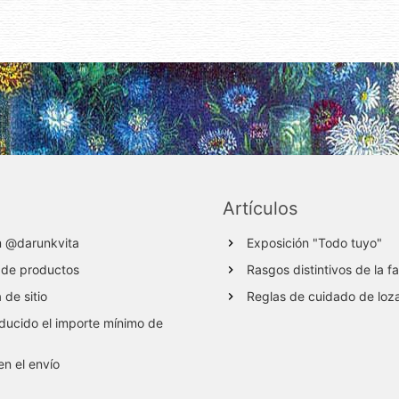
Artículos
m @darunkvita
Exposición "Todo tuyo"
 de productos
Rasgos distintivos de la f
de sitio
Reglas de cuidado de loz
ucido el importe mínimo de
en el envío