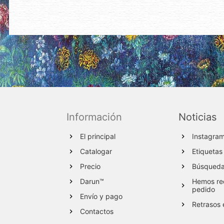
Información
Noticias
El principal
Instagra
Catalogar
Etiquetas
Precio
Búsqueda 
Darun™
Hemos red
pedido
Envío y pago
Retrasos 
Contactos