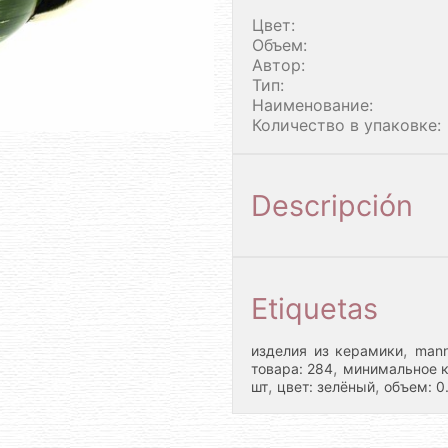
Цвет:
Объем:
Автор:
Тип:
Наименование:
Количество в упаковке:
Descripción
Etiquetas
,
изделия из керамики
mann
,
товара: 284
минимальное к
,
,
шт
цвет: зелёный
объем: 0