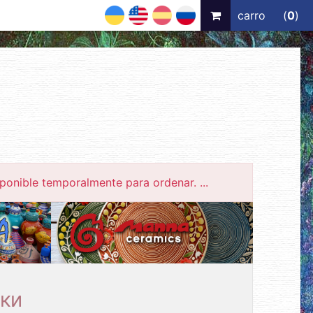
UA
EN
ES
RU
carro
(
0
)
ponible temporalmente para ordenar. ...
ки