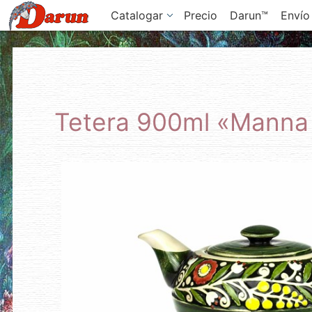
Catalogar
Precio
Darun™
Envío
Tetera 900ml «Manna