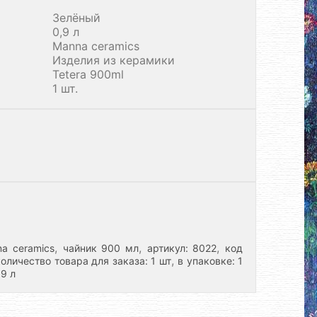
Зелёный
0,9 л
Manna ceramics
Изделия из керамики
Tetera 900ml
1 шт.
,
,
,
a ceramics
чайник 900 мл
артикул: 8022
код
,
оличество товара для заказа: 1 шт
в упаковке: 1
.9 л