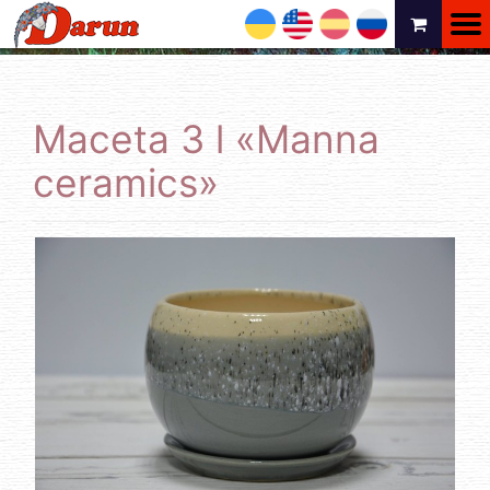
UA
EN
ES
RU
Maceta 3 l «Manna
ceramics»