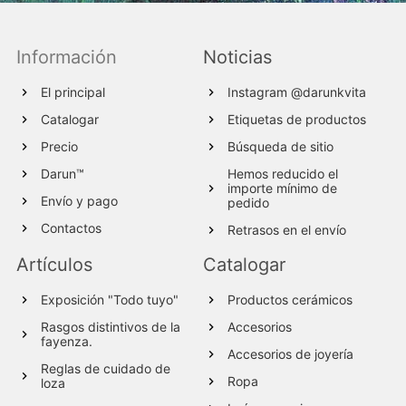
Información
Noticias
El principal
Instagram @darunkvita
Catalogar
Etiquetas de productos
Precio
Búsqueda de sitio
Darun™
Hemos reducido el
importe mínimo de
Envío y pago
pedido
Contactos
Retrasos en el envío
Artículos
Catalogar
Exposición "Todo tuyo"
Productos cerámicos
Rasgos distintivos de la
Accesorios
fayenza.
Accesorios de joyería
Reglas de cuidado de
Ropa
loza