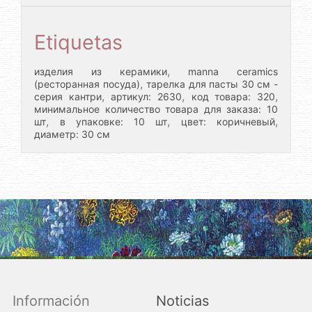
Etiquetas
,
изделия из керамики
manna ceramics
,
(ресторанная посуда)
тарелка для пасты 30 см -
,
,
,
серия кантри
артикул: 2630
код товара: 320
минимальное количество товара для заказа: 10
,
,
,
шт
в упаковке: 10 шт
цвет: коричневый
диаметр: 30 см
Información
Noticias