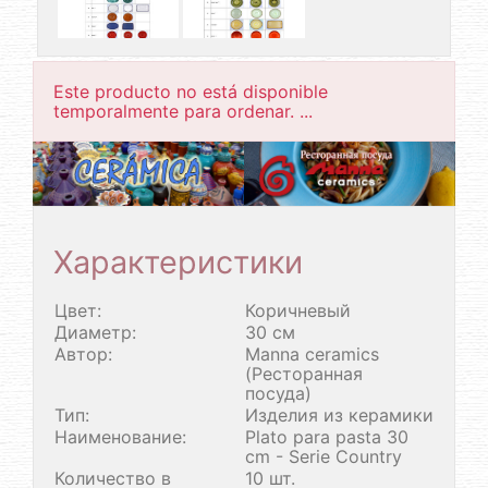
Este producto no está disponible
temporalmente para ordenar. ...
Характеристики
Цвет:
Коричневый
Диаметр:
30 см
Автор:
Manna ceramics
(Ресторанная
посуда)
Тип:
Изделия из керамики
Наименование:
Plato para pasta 30
cm - Serie Country
Количество в
10 шт.