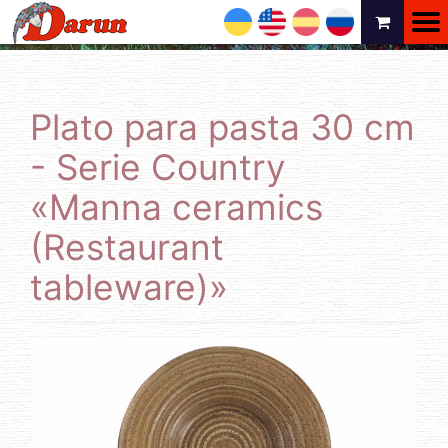
UA
EN
ES
RU
Plato para pasta 30 cm
- Serie Country
«Manna ceramics
(Restaurant
tableware)»