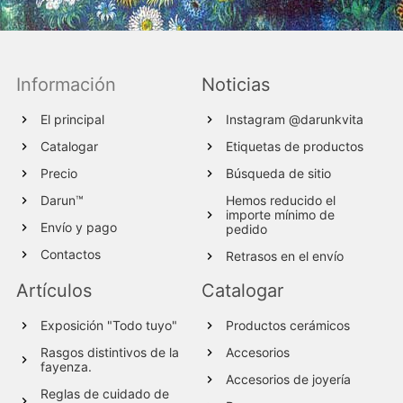
Información
Noticias
El principal
Instagram @darunkvita
Catalogar
Etiquetas de productos
Precio
Búsqueda de sitio
Darun™
Hemos reducido el
importe mínimo de
Envío y pago
pedido
Contactos
Retrasos en el envío
Artículos
Catalogar
Exposición "Todo tuyo"
Productos cerámicos
Rasgos distintivos de la
Accesorios
fayenza.
Accesorios de joyería
Reglas de cuidado de