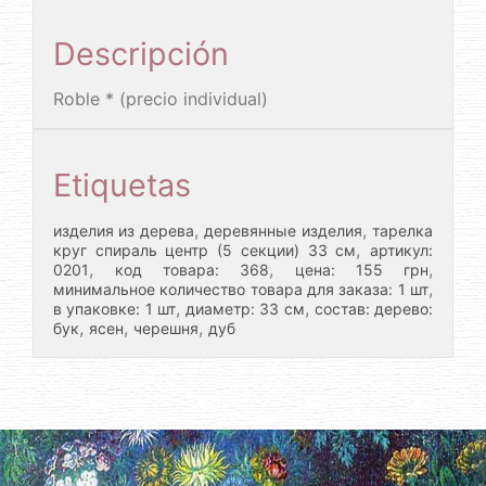
Descripción
Roble * (precio individual)
Etiquetas
,
,
изделия из дерева
деревянные изделия
тарелка
,
круг спираль центр (5 секции) 33 см
артикул:
,
,
,
0201
код товара: 368
цена: 155 грн
,
минимальное количество товара для заказа: 1 шт
,
,
в упаковке: 1 шт
диаметр: 33 см
состав: дерево:
,
,
,
бук
ясен
черешня
дуб