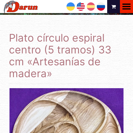
UA
EN
ES
RU
Plato círculo espiral
centro (5 tramos) 33
cm «Artesanías de
madera»