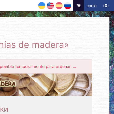
UA
EN
ES
RU
carro
(
0
)
anías de madera»
ponible temporalmente para ordenar. ...
ки