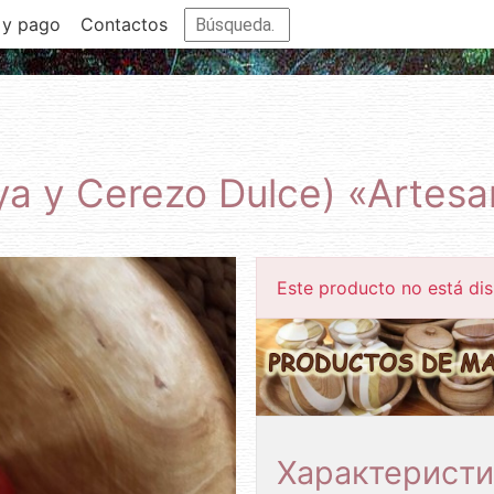
 y pago
Contactos
ya y Cerezo Dulce) «Artes
Este producto no está dis
Характеристи