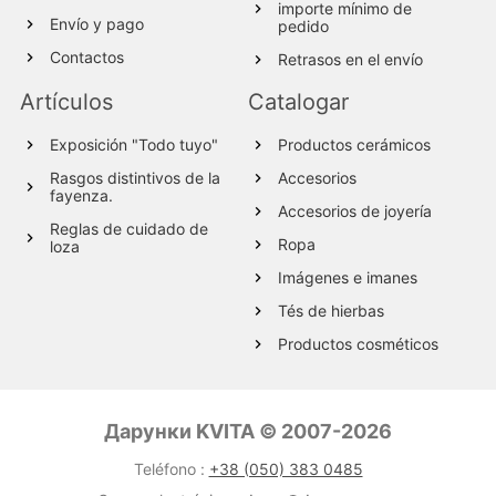
importe mínimo de
Envío y pago
pedido
Contactos
Retrasos en el envío
Artículos
Catalogar
Exposición "Todo tuyo"
Productos cerámicos
Rasgos distintivos de la
Accesorios
fayenza.
Accesorios de joyería
Reglas de cuidado de
Ropa
loza
Imágenes e imanes
Tés de hierbas
Productos cosméticos
Productos de madera
Textil
Дарунки KVITA © 2007-2026
Productos de lana
Teléfono :
+38 (050) 383 0485
Productos de vidrio