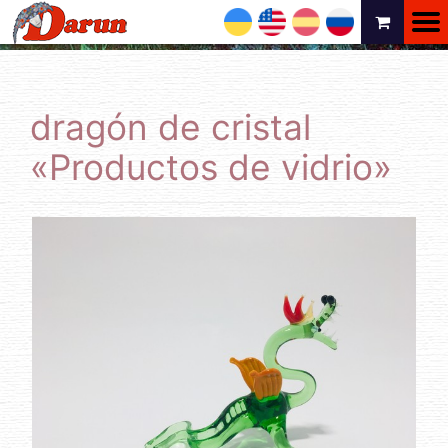
UA
EN
ES
RU
dragón de cristal
«Productos de vidrio»