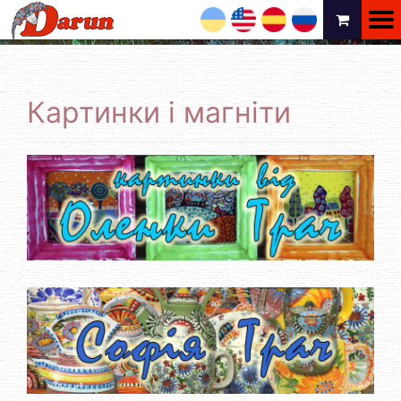
UA
EN
ES
RU
Картинки і магніти