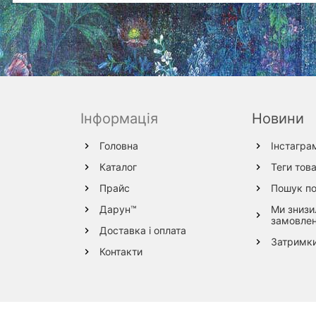
Інформація
Новини
Головна
Інстагра
Каталог
Теги това
Прайс
Пошук по
Дарун™
Ми знизи
замовле
Доставка і оплата
Затримки
Контакти