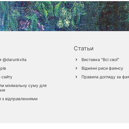
Статьи
м @darunkvita
Виставка "Всі свої"
рів
Відмінні риси фаянсу
 сайту
Правила догляду за фа
ли мінімальну суму для
ння
 з відправленнями