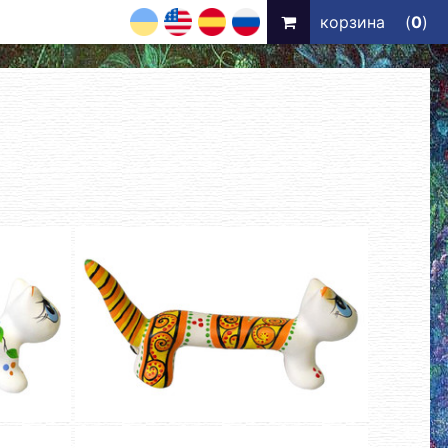
UA
EN
ES
RU
корзина
(
0
)