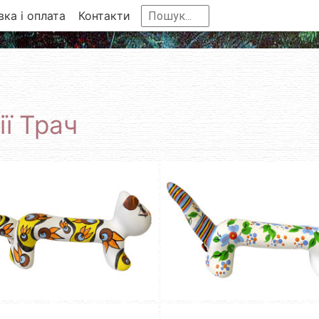
ка і оплата
Контакти
ії Трач