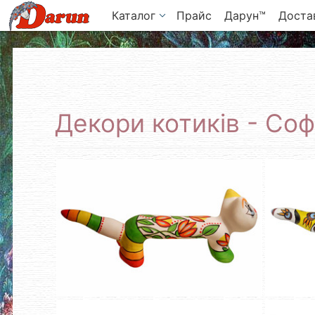
Каталог
Прайс
Дарун™
Достав
Декори котиків - Соф