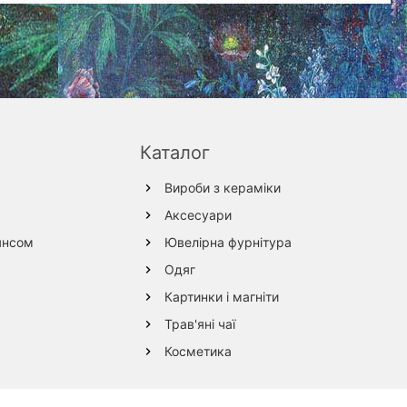
Каталог
Вироби з кераміки
Аксесуари
янсом
Ювелірна фурнітура
Одяг
Картинки і магніти
Трав'яні чаї
Косметика
Вироби з дерева
Текстиль