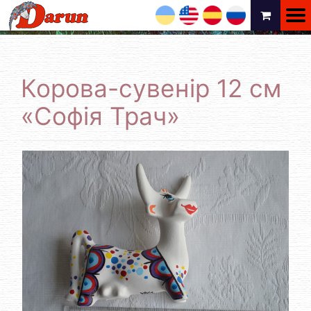
UA
EN
ES
RU
Корова-сувенір 12 см
«Софія Трач»