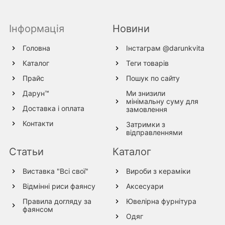
Інформація
Новини
Головна
Інстаграм @darunkvita
Каталог
Теги товарів
Прайс
Пошук по сайту
Дарун™
Ми знизили
мінімальну суму для
Доставка і оплата
замовлення
Контакти
Затримки з
відправленнями
Статьи
Каталог
Виставка "Всі свої"
Вироби з кераміки
Відмінні риси фаянсу
Аксесуари
Правила догляду за
Ювелірна фурнітура
фаянсом
Одяг