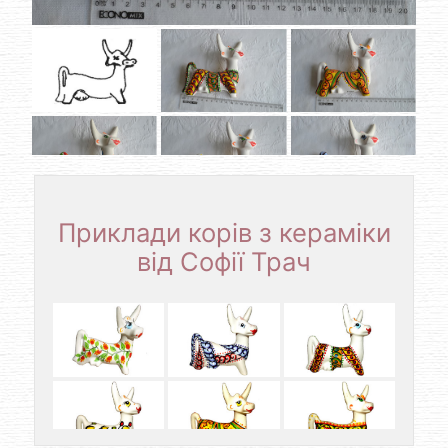
Приклади корів з кераміки
від Софії Трач