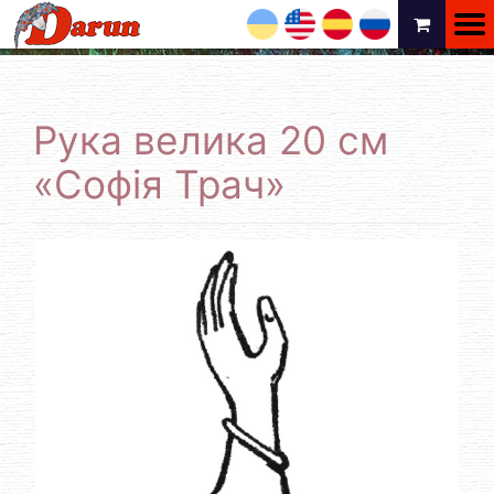
UA
EN
ES
RU
Рука велика 20 см
«Софія Трач»