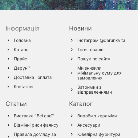
Інформація
Новини
Головна
Інстаграм @darunkvita
Каталог
Теги товарів
Прайс
Пошук по сайту
Дарун™
Ми знизили
мінімальну суму для
Доставка і оплата
замовлення
Контакти
Затримки з
відправленнями
Статьи
Каталог
Виставка "Всі свої"
Вироби з кераміки
Відмінні риси фаянсу
Аксесуари
Правила догляду за
Ювелірна фурнітура