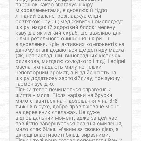
порошок какао збагачує шкіру
мікроелементами, відновлює її гідро
ліпідний баланс, розгладжує сліди
розтяжок і рубці; мед живить і омолоджує
шкіру, надає їй здоровий блиск; мелену
каву діє як легкий скраб, що важливо для
більш ретельного очищення шкіри і її
відновлення. Крім активних компонентів на
даному етапі додаються ще догляду масла
(як, наприклад, ши, виноградних кісточок,
оливкова, мигдалю солодкого і т.д.) і ефірні
масла, які надають милу не тільки
неповторний аромат, а й здійснюють на
шкіру додаткову заспокійливу, тонізуючу і
гармонізує дію.
Тільки тепер починається справжня «
життя » мила. Після нарізки на бруски
мило ставиться на « дозрівання » на 6-8
тижнів в сухе, добре провітрюване місце
на дерев'яних стелажах. Це дуже
відповідальний момент, адже за цей час
повністю завершується реакція омилення,
мило стає більш м'яким за своєю дією, а
цілющі властивості більш виразними.
Тільки тоді воно готове допомагати Вам у