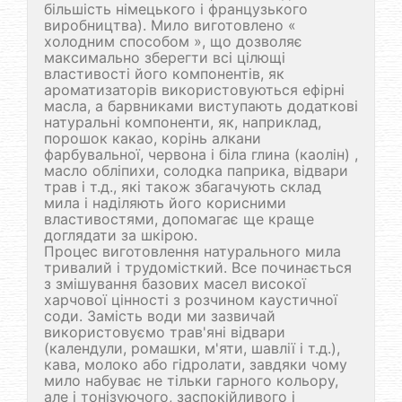
більшість німецького і французького
виробництва). Мило виготовлено «
холодним способом », що дозволяє
максимально зберегти всі цілющі
властивості його компонентів, як
ароматизаторів використовуються ефірні
масла, а барвниками виступають додаткові
натуральні компоненти, як, наприклад,
порошок какао, корінь алкани
фарбувальної, червона і біла глина (каолін) ,
масло обліпихи, солодка паприка, відвари
трав і т.д., які також збагачують склад
мила і наділяють його корисними
властивостями, допомагає ще краще
доглядати за шкірою.
Процес виготовлення натурального мила
тривалий і трудомісткий. Все починається
з змішування базових масел високої
харчової цінності з розчином каустичної
соди. Замість води ми зазвичай
використовуємо трав'яні відвари
(календули, ромашки, м'яти, шавлії і т.д.),
кава, молоко або гідролати, завдяки чому
мило набуває не тільки гарного кольору,
але і тонізуючого, заспокійливого і