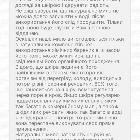
догляді за шкірою і дарувати радість.
Не слід забувати, що натуральне мило не
можна довго залишати у воді, після
використання його слід просушити. Тільки
тоді воно буде служити Вам з повною
віддачею.
Оскільки наше мило виготовляється тільки
з натуральних компонентів без
використання хімічних барвників, з часом
його колір може змінитися, що і є
свідченням його органічного походження.
Відомо, що шкіра людини є його
найбільшим органом, яка охороняє
організм від перегріву, холоду, виводить з
потом різні токсичні речовини. 60% того,
що наноситься на шкіру, всмоктується
через пори в кров. Якщо шкіра регулярно
піддається впливу хімічних сполук, яких
так багато в комерційному милі, а також
шкідливих речовин, яких так багато в воді
« з-під крана » і повітрі, то рано чи пізно
вона перестане виконувати своє пряме
призначення.
Натуральне мило натомість не руйнує
захисного шару шкіри, а гліцерин, який