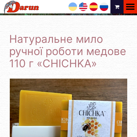
UA
EN
ES
RU
Натуральне мило
ручної роботи медове
110 г «CHICHKA»