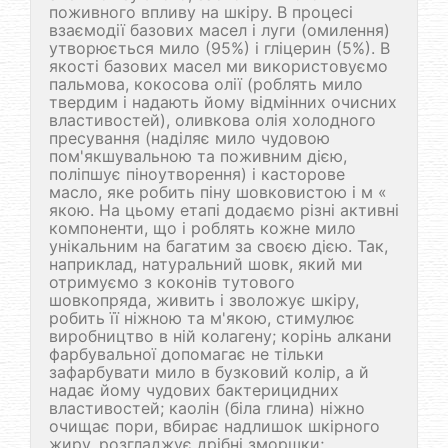
поживного впливу на шкіру. В процесі
взаємодії базових масел і луги (омилення)
утворюється мило (95%) і гліцерин (5%). В
якості базових масел ми використовуємо
пальмова, кокосова олії (роблять мило
твердим і надають йому відмінних очисних
властивостей), оливкова олія холодного
пресування (наділяє мило чудовою
пом'якшувальною та поживним дією,
поліпшує піноутворення) і касторове
масло, яке робить піну шовковистою і м «
якою. На цьому етапі додаємо різні активні
компоненти, що і роблять кожне мило
унікальним на багатим за своєю дією. Так,
наприклад, натуральний шовк, який ми
отримуємо з коконів тутового
шовкопряда, живить і зволожує шкіру,
робить її ніжною та м'якою, стимулює
виробництво в ній колагену; корінь алкани
фарбувальної допомагає не тільки
зафарбувати мило в бузковий колір, а й
надає йому чудових бактерицидних
властивостей; каолін (біла глина) ніжно
очищає пори, вбирає надлишок шкірного
жиру, розгладжує дрібні зморшки;