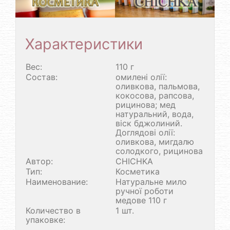
Характеристики
Вес:
110 г
Состав:
омилені олії:
оливкова, пальмова,
кокосова, рапсова,
рицинова; мед
натуральний, вода,
віск бджолиний.
Доглядові олії:
оливкова, мигдалю
солодкого, рицинова
Автор:
CHICHKA
Тип:
Косметика
Наименование:
Натуральне мило
ручної роботи
медове 110 г
Количество в
1 шт.
упаковке: