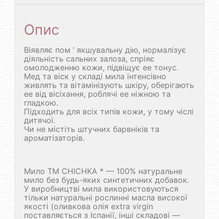
Опис
Віявляє пом ’ якшувальну дію, нормалізує
діяльність сальних залоза, спріяє
омолодженню кожи, підвіщує ее тонус.
Мед та віск у складі мила інтенсівно
живлять та вітамінізують шкіру, оберігають
ее від вісіхання, роблячі ее ніжною та
гладкою.
Підходить для всіх типів кожи, у тому чіслі
дитячої.
Чи не містіть штучних барвніків та
ароматізаторів.
Мило TM CHICHKA * — 100% натуральне
мило без будь-яких синтетичних добавок.
У виробництві мила використовуються
тільки натуральні рослинні масла високої
якості (оливкова олія extra virgin
поставляється з Іспанії, інші складові —