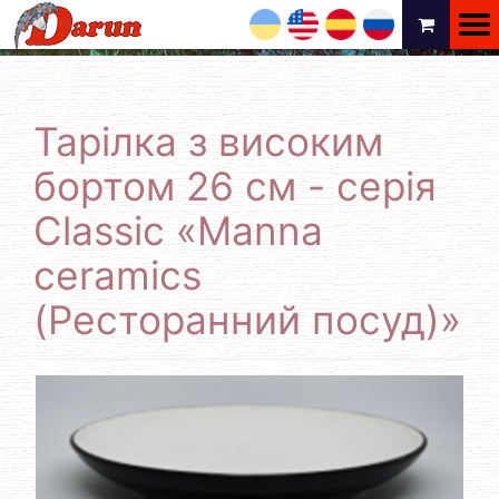
UA
EN
ES
RU
Тарілка з високим
бортом 26 см - серія
Classic «Manna
ceramics
(Ресторанний посуд)»