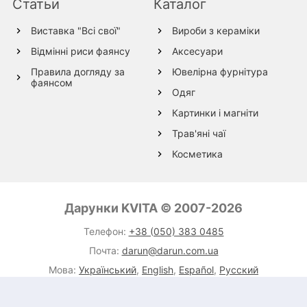
Статьи
Каталог
Виставка "Всі свої"
Вироби з кераміки
Відмінні риси фаянсу
Аксесуари
Правила догляду за
Ювелірна фурнітура
фаянсом
Одяг
Картинки і магніти
Трав'яні чаї
Косметика
Вироби з дерева
Текстиль
Дарунки KVITA © 2007-2026
Вироби з вовни
Телефон:
+38 (050) 383 0485
Вироби зі скла
Почта:
darun@darun.com.ua
Вироби зі шкіри
Мова:
Український
,
English
,
Español
,
Русский
Розробка:
Azan