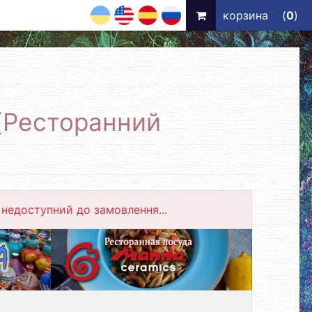
UA
EN
ES
RU
корзина
(
0
)
 (Ресторанний
недоступний до замовлення...