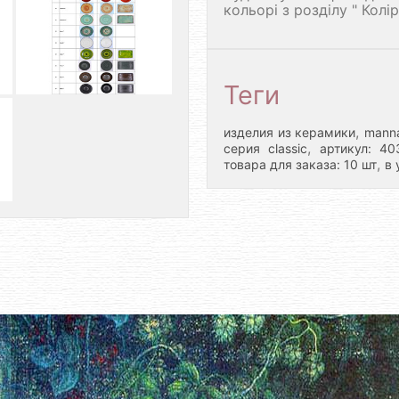
кольорі з розділу " Колі
Теги
,
изделия из керамики
manna
,
серия classic
артикул: 40
,
товара для заказа: 10 шт
в 