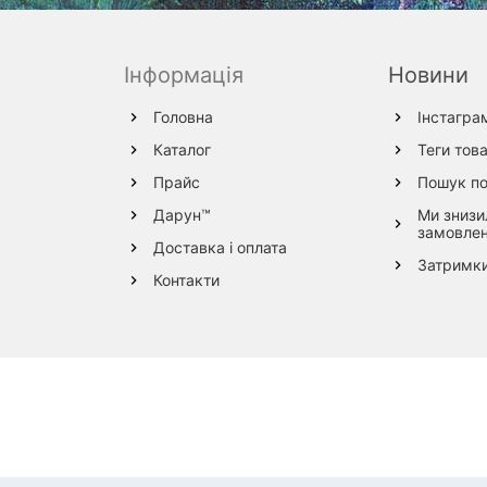
Інформація
Новини
Головна
Інстагра
Каталог
Теги това
Прайс
Пошук по
Дарун™
Ми знизи
замовле
Доставка і оплата
Затримки
Контакти