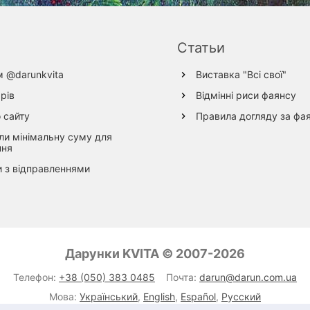
Статьи
м @darunkvita
Виставка "Всі свої"
рів
Відмінні риси фаянсу
 сайту
Правила догляду за фа
ли мінімальну суму для
ння
 з відправленнями
Дарунки KVITA © 2007-2026
Телефон:
+38 (050) 383 0485
Почта:
darun@darun.com.ua
Мова:
Український
,
English
,
Español
,
Русский