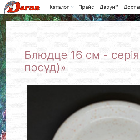
Каталог
Прайс
Дарун™
Достав
Блюдце 16 см - серія
посуд)»