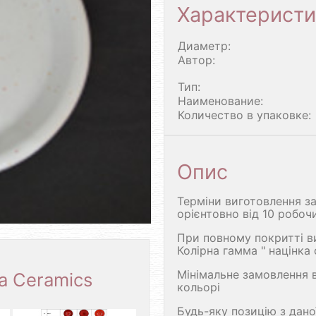
Характеристи
Диаметр:
Автор:
Тип:
Наименование:
Количество в упаковке:
Опис
Терміни виготовлення за
орієнтовно від 10 робоч
При повному покритті в
Колірна гамма " націнка
Мінімальне замовлення 
a Ceramics
кольорі
Будь-яку позицію з дано