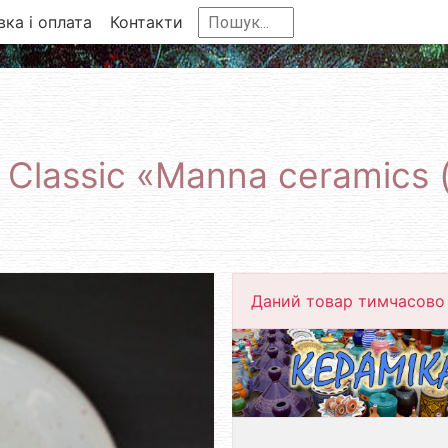
ка і оплата
Контакти
 Classic «Manna ceramics
Даний товар тимчасово 