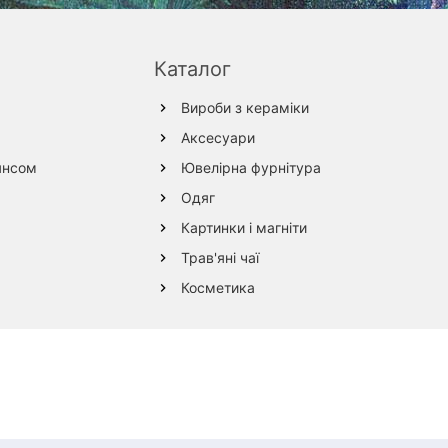
Каталог
Вироби з кераміки
Аксесуари
янсом
Ювелірна фурнітура
Одяг
Картинки і магніти
Трав'яні чаї
Косметика
Вироби з дерева
Текстиль
Вироби з вовни
Вироби зі скла
Вироби зі шкіри