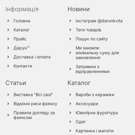
Інформація
Новини
Головна
Інстаграм @darunkvita
Каталог
Теги товарів
Прайс
Пошук по сайту
Дарун™
Ми знизили
мінімальну суму для
Доставка і оплата
замовлення
Контакти
Затримки з
відправленнями
Статьи
Каталог
Виставка "Всі свої"
Вироби з кераміки
Відмінні риси фаянсу
Аксесуари
Правила догляду за
Ювелірна фурнітура
фаянсом
Одяг
Картинки і магніти