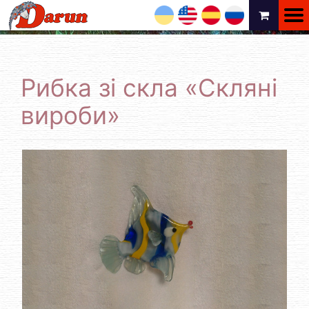
UA
EN
ES
RU
Рибка зі скла «Скляні
вироби»