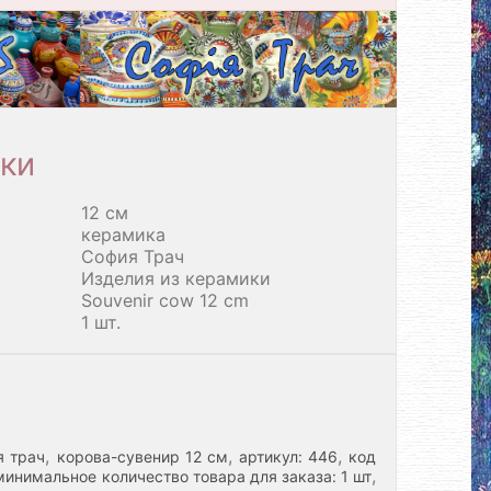
ки
12 см
керамика
София Трач
Изделия из керамики
Souvenir cow 12 cm
1 шт.
,
,
,
я трач
корова-сувенир 12 см
артикул: 446
код
,
минимальное количество товара для заказа: 1 шт