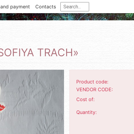
 and payment
Contacts
«SOFIYA TRACH»
Product code:
VENDOR CODE:
Cost of:
Quantity: