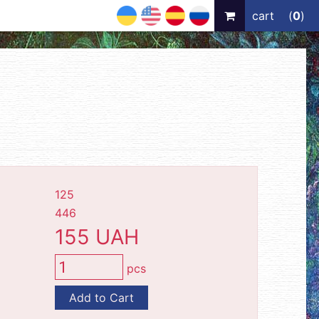
UA
EN
ES
RU
cart
(
0
)
125
446
155 UAH
pcs
Add to Cart