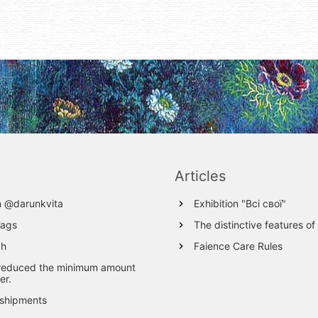
Articles
m @darunkvita
Exhibition "Всі свої"
Tags
The distinctive features of
ch
Faience Care Rules
reduced the minimum amount
er.
 shipments