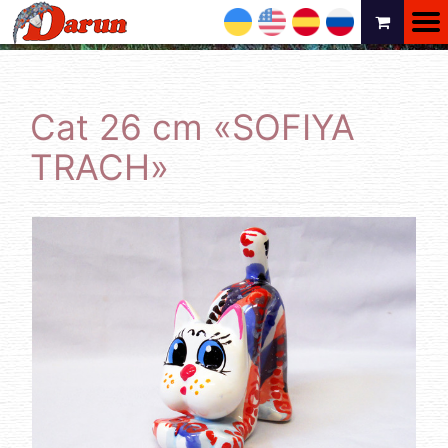
UA
EN
ES
RU
Cat 26 cm «SOFIYA
TRACH»