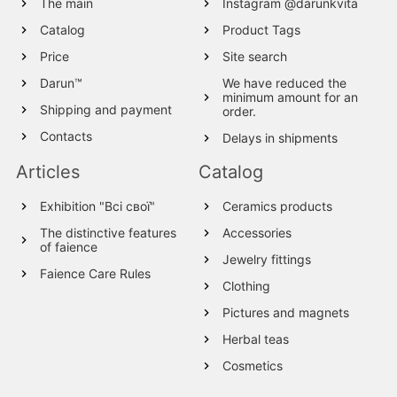
The main
Instagram @darunkvita
Catalog
Product Tags
Price
Site search
Darun™
We have reduced the
minimum amount for an
Shipping and payment
order.
Contacts
Delays in shipments
Articles
Catalog
Exhibition "Всі свої"
Ceramics products
The distinctive features
Accessories
of faience
Jewelry fittings
Faience Care Rules
Clothing
Pictures and magnets
Herbal teas
Cosmetics
Wood products