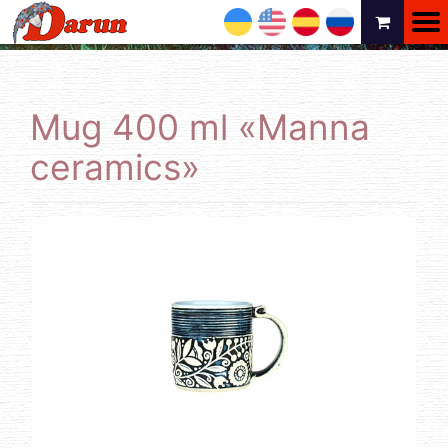
UA
EN
ES
RU
Mug 400 ml «Manna
ceramics»