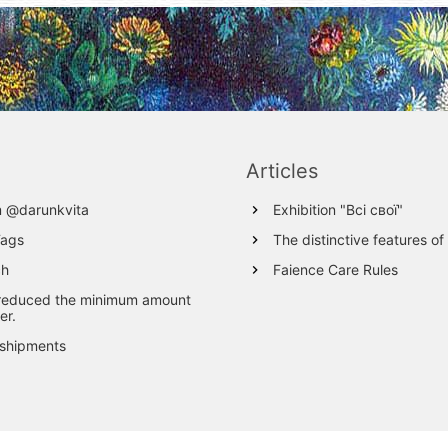
Articles
m @darunkvita
Exhibition "Всі свої"
Tags
The distinctive features of
ch
Faience Care Rules
reduced the minimum amount
er.
 shipments