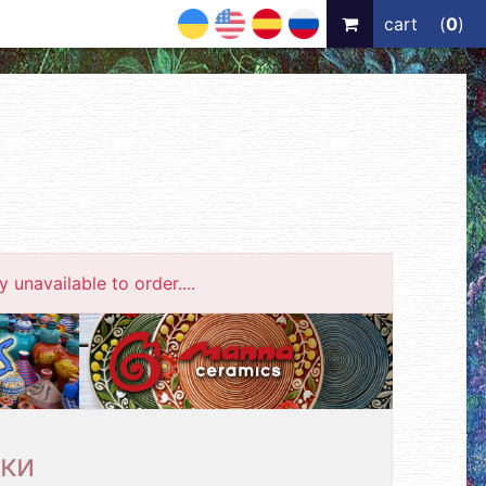
UA
EN
ES
RU
cart
(
0
)
 unavailable to order....
ки