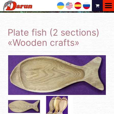
UA
EN
ES
RU
Plate fish (2 sections)
«Wooden crafts»