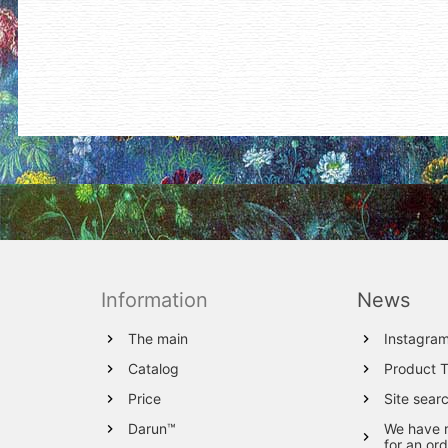
Information
News
The main
Instagra
Catalog
Product 
Price
Site sear
Darun™
We have 
for an ord