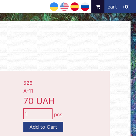
UA
EN
ES
RU
cart
(
0
)
526
А-11
70 UAH
pcs
Add to Cart