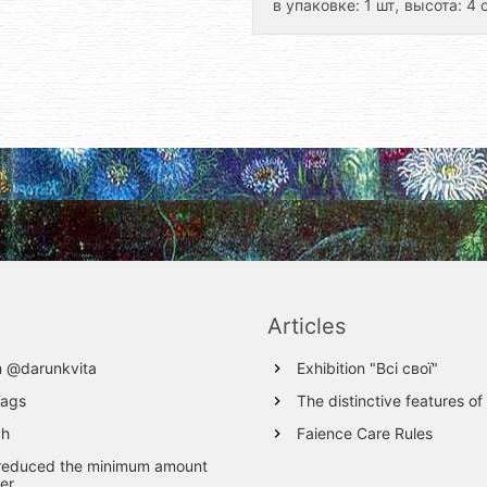
,
в упаковке: 1 шт
высота: 4 
Articles
m @darunkvita
Exhibition "Всі свої"
Tags
The distinctive features of
ch
Faience Care Rules
reduced the minimum amount
er.