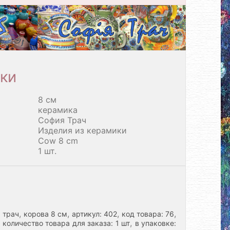
ки
8 см
керамика
София Трач
Изделия из керамики
Cow 8 cm
1 шт.
,
,
,
,
 трач
корова 8 см
артикул: 402
код товара: 76
,
количество товара для заказа: 1 шт
в упаковке: