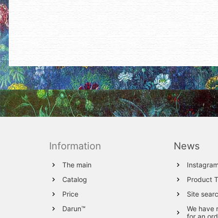
Information
News
The main
Instagra
Catalog
Product 
Price
Site sear
Darun™
We have 
for an ord