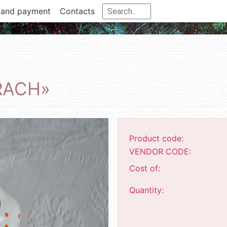
 and payment
Contacts
RACH»
Product code:
VENDOR CODE:
Cost of:
Quantity: