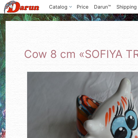
Catalog
Price
Darun™
Shipping
Cow 8 cm «SOFIYA T