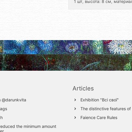
,
,
1 шт
высота: 8 см
материа
Articles
m @darunkvita
Exhibition "Всі свої"
Tags
The distinctive features of
ch
Faience Care Rules
reduced the minimum amount
er.