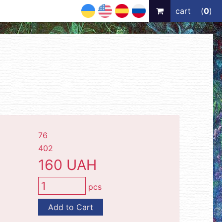
UA
EN
ES
RU
cart
(
0
)
76
402
160 UAH
pcs
Add to Cart