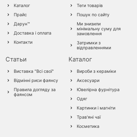
Каталог
Теги товарів
Прайс
Пошук по сайту
Дарун™
Ми знизили
мінімальну суму для
Доставка і оплата
замовлення
Контакти
Затримки з
відправленнями
Статьи
Каталог
Виставка "Всі свої"
Вироби з кераміки
Відмінні риси фаянсу
Аксесуари
Правила догляду за
Ювелірна фурнітура
фаянсом
Одяг
Картинки і магніти
Трав'яні чаї
Косметика
Вироби з дерева