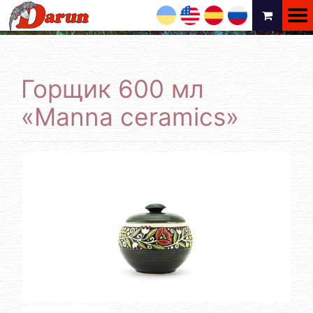
UA
EN
ES
RU
Горщик 600 мл
«Manna ceramics»