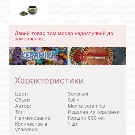
Даний товар тимчасово недоступний до
замовлення...
Характеристики
Цвет:
Зелёный
Объем:
0,6 л
Автор:
Manna ceramics
Тип:
Изделия из керамики
Наименование:
Горщик 600 мл
Количество в
1 шт.
упаковке: