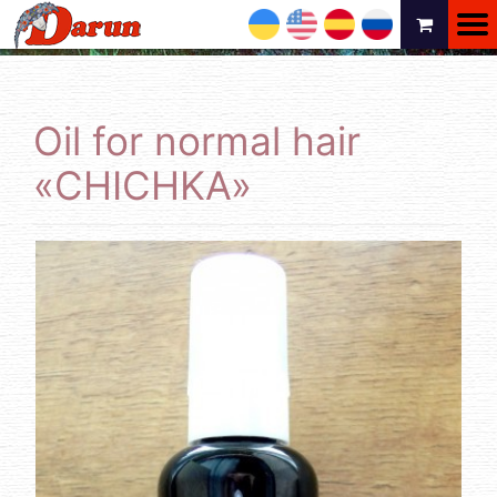
UA
EN
ES
RU
Oil for normal hair
«CHICHKA»