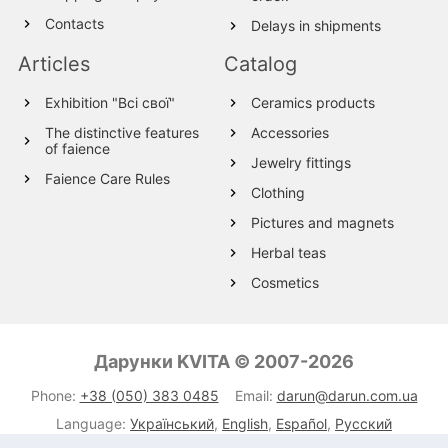
Contacts
Delays in shipments
Articles
Catalog
Exhibition "Всі свої"
Ceramics products
The distinctive features
Accessories
of faience
Jewelry fittings
Faience Care Rules
Clothing
Pictures and magnets
Herbal teas
Cosmetics
Wood products
Textile
Дарунки KVITA © 2007-2026
Wool Products
Phone:
+38 (050) 383 0485
Email:
darun@darun.com.ua
Glassware
Language:
Український
,
English
,
Español
,
Русский
Leather products