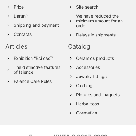
Price
Site search
Darun™
We have reduced the
minimum amount for an
Shipping and payment
order.
Contacts
Delays in shipments
Articles
Catalog
Exhibition "Всі свої"
Ceramics products
The distinctive features
Accessories
of faience
Jewelry fittings
Faience Care Rules
Clothing
Pictures and magnets
Herbal teas
Cosmetics
Wood products
Textile