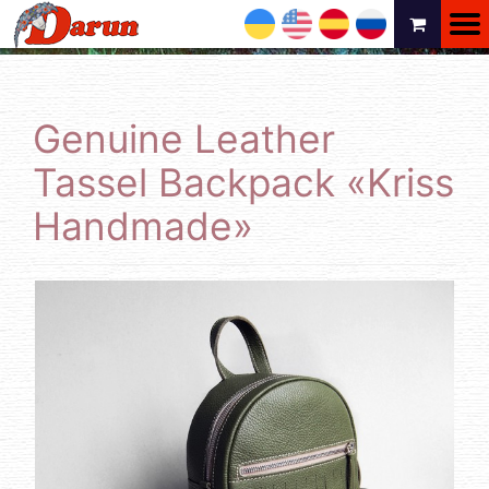
UA
EN
ES
RU
Genuine Leather
Tassel Backpack «Kriss
Handmade»